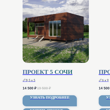
ПРОЕКТ 5 СОЧИ
ПР
📏8,5 х 5
📏6 х 9
14 500
₽
19 500
₽
14 500
УЗНАТЬ ПОДРОБНЕЕ
У