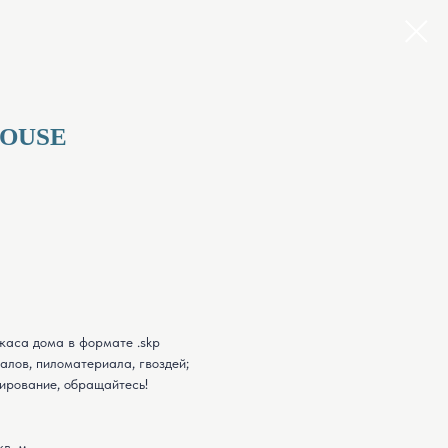
OUSE
каса дома в формате .skp
лов, пиломатериала, гвоздей;
ирование, обращайтесь!
в. м.