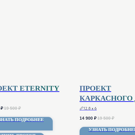
ОЕКТ ETERNITY
ПРОЕКТ
КАРКАСНОГО
BELSTROY
₽
19 500
₽
📏12.8 x 6
14 900
₽
19 500
₽
ЗНАТЬ ПОДРОБНЕЕ
УЗНАТЬ ПОДРОБНЕ