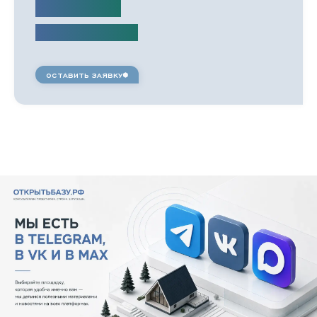
стоимость:
150 000 руб.
открытьбазу.рф
ОСТАВИТЬ ЗАЯВКУ
ИП Резниченко А. С.
ИНН 502009611481
ООО «Открытьбазу»
ИНН 5044142749
Политика конфиденциальности
и обработки персональных данных